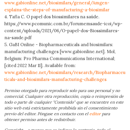
www.gabionline.net/biosimilars/general/Amgen-
explains-the-steps-of-manufacturing-a-biosimilar
4. Tafla C. O papel dos biossimilares na saúde.
https://www.pcomunic.com.br/forumemsaude-icoi/wp-
content/uploads/2021/06/O-papel-dos-Biossimilares-
na-saude.pdf
5. GaBI Online - Biopharmaceuticals and biosimilars:
manufacturing challenges [www.gabionline.net]. Mol,
Belgium: Pro Pharma Communications International;
[cited 2022 Mar 11]. Available from:
www.gabionline.net/biosimilars/research/Biopharmaceu
ticals-and-biosimilars-manufacturing-challenges
Permiso otorgado para reproducir solo para uso personal y no
comercial. Cualquier otra reproducción, copia o reimpresión de
todo o parte de cualquier "Contenido" que se encuentre en este
sitio web está estrictamente prohibida sin el consentimiento
previo del editor. Póngase en contacto con el
editor
para
obtener permiso antes de redistribuir.
Copyright – a menos que se indique lo contrario, todo el