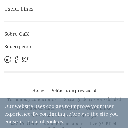
Useful Links
Sobre GaBI
Suscripción
Home
Políticas de privacidad
Términos y condiciones
Descargo de responsabilidad
Our website uses cookies to improve your user
Derechos de autor
Contacto
Useful Links
experience. By continuing to browse the site you
Refer GaBI Online to a colleague
consent to use of cookies.
© 2026 Generics and Biosimilars Initiative (GaBI) All