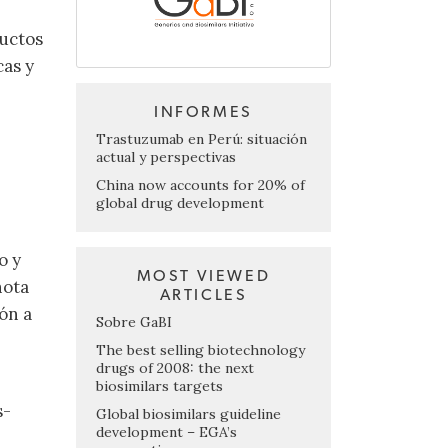
ductos
cas y
INFORMES
Trastuzumab en Perú: situación
actual y perspectivas
China now accounts for 20% of
global drug development
o y
MOST VIEWED
nota
ARTICLES
ón a
Sobre GaBI
The best selling biotechnology
drugs of 2008: the next
biosimilars targets
s-
Global biosimilars guideline
development – EGA’s