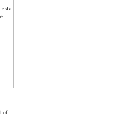
 esta
de
l of