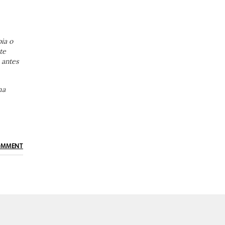
ia o
te
 antes
ma
OMMENT