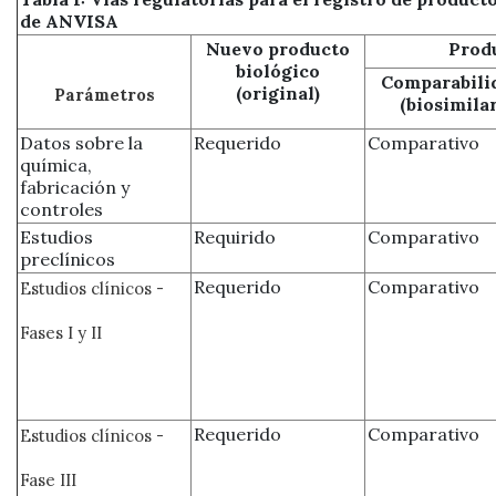
de ANVISA
Nuevo producto
Produ
biológico
Comparabili
(original)
Parámetros
(biosimilar
Datos sobre la
Requerido
Comparativo
química,
fabricación y
controles
Estudios
Requirido
Comparativo
preclínicos
Requerido
Comparativo
Estudios clínicos -
Fases I y II
Requerido
Comparativo
Estudios clínicos -
Fase III