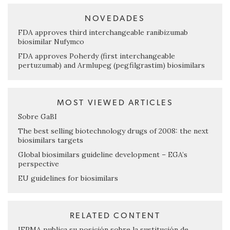
NOVEDADES
FDA approves third interchangeable ranibizumab
biosimilar Nufymco
FDA approves Poherdy (first interchangeable
pertuzumab) and Armlupeg (pegfilgrastim) biosimilars
MOST VIEWED ARTICLES
Sobre GaBI
The best selling biotechnology drugs of 2008: the next
biosimilars targets
Global biosimilars guideline development – EGA’s
perspective
EU guidelines for biosimilars
RELATED CONTENT
IFPMA publica su posición sobre la sustitución de