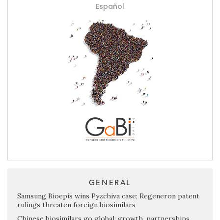
Español
GENERAL
Samsung Bioepis wins Pyzchiva case; Regeneron patent
rulings threaten foreign biosimilars
Chinese biosimilars go global: growth, partnerships,