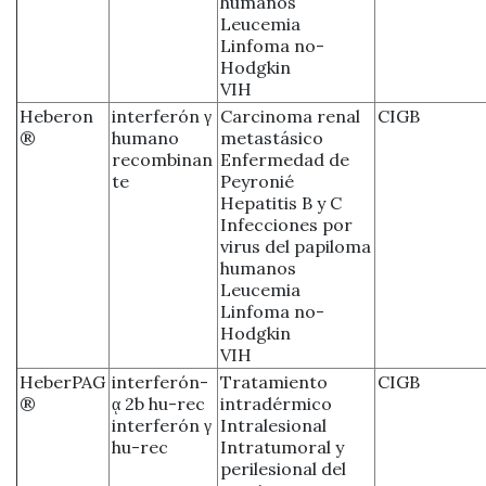
humanos
Leucemia
Linfoma no-
Hodgkin
VIH
Heberon
interferón γ
Carcinoma renal
CIGB
®
humano
metastásico
recombinan
Enfermedad de
te
Peyronié
Hepatitis B y C
Infecciones por
virus del papiloma
humanos
Leucemia
Linfoma no-
Hodgkin
VIH
HeberPAG
interferón-
Tratamiento
CIGB
®
ᾳ 2b hu-rec
intradérmico
interferón γ
Intralesional
hu-rec
Intratumoral y
perilesional del