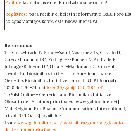
Explore
las noticias en el Foro Latinoamericano!
Regístrese
para recibir el boletín informativo GaBI Foro L
colegas y amigos sobre esta nueva iniciativa.
Referencias
1. 1. Ortiz-Prado E, Ponce-Zea J, Vasconez JE, Castillo D,
Checa-Jaramillo DC, Rodríguez-Burneo N, Andrade F,
Intriago-Baldeón DP, Galarza-Maldonado C. Current
trends for biosimilars in the Latin American market.
Generics Biosimilars Initiative Journal. (GaBI Journal).
2020;9(2):64-74. doi:
10.5639/gabij.2020.0902.011
2. GaBI Online - Generics and Biosimilars Initiative.
Glosario de términos principales [www.gabionline.net].
Mol, Belgium: Pro Pharma Communications International;
[cited 2021 Oct 8]. Available
from:
www.gabionline.net/biosimilars/general/glosario-
de-terminos-principales