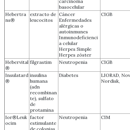
carcinoma
basocelular
Hebertra
extracto de
Cáncer
CIGB
ns®
leucocitos
Enfermedades
alérgicas o
autoinmunes
Inmunodeficienci
a celular
Herpes Simple
Herpes zóster
Hebervital
filgrastim
Neutropenia
CIGB
®
Insulatard
insulina
Diabetes
LIORAD, No
®
humana
Nordisk,
(adn
recombinan
te), sulfato
de
protamina
Ior®Leuk
factor
Neutropenia
CIM
ocim
estimulante
de colonias