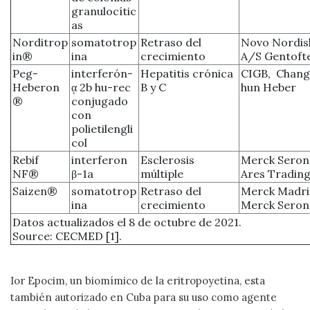
granulocític
as
Norditrop
somatotrop
Retraso del
Novo Nordis
in®
ina
crecimiento
A/S Gentoft
Peg-
interferón-
Hepatitis crónica
CIGB, Chang
Heberon
ᾳ 2b hu-rec
B y C
hun Heber
®
conjugado
con
polietilengli
col
Rebif
interferon
Esclerosis
Merck Seron
NF®
β-1a
múltiple
Ares Tradin
Saizen®
somatotrop
Retraso del
Merck Madri
ina
crecimiento
Merck Sero
Datos actualizados el 8 de octubre de 2021.
Source: CECMED [1].
Ior Epocim, un biomímico de la eritropoyetina, esta
también autorizado en Cuba para su uso como agente