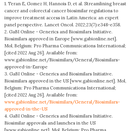
1. Teran E, Gomez H, Hannois D, et al. Streamlining breast
cancer and colorectal cancer biosimilar regulations to
improve treatment access in Latin America: an expert
panel perspective. Lancet Oncol. 2022;23(7):e348-e358.
2. GaBI Online - Generics and Biosimilars Initiative.
Biosimilars approved in Europe [www.gabionline.net].
Mol, Belgium: Pro Pharma Communications International;
[cited 2022 Aug 26]. Available from:
www.gabionline.net/Biosimilars/General/Biosimilars-
approved-in-Europe
3. GaBI Online - Generics and Biosimilars Initiative.
Biosimilars approved in the US [www.gabionline.net]. Mol,
Belgium: Pro Pharma Communications International;
[cited 2022 Aug 26]. Available from:
www.gabionline.net/Biosimilars/General/Biosimilars-
approved-in-the-US
4. GaBI Online - Generics and Biosimilars Initiative.
Biosimilar approvals and launches in the US
[www.gabionline.net]. Mol, Belgium: Pro Pharma