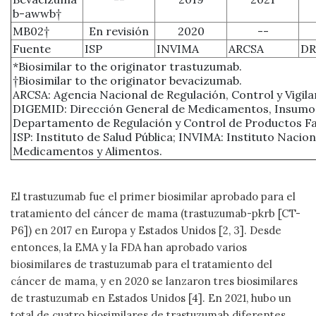
b-awwb†
MB02†
En revisión
2020
--
Fuente
ISP
INVIMA
ARCSA
DR
*Biosimilar to the originator trastuzumab.
†Biosimilar to the originator bevacizumab.
ARCSA: Agencia Nacional de Regulación, Control y Vigilan
DIGEMID: Dirección General de Medicamentos, Insumo
Departamento de Regulación y Control de Productos Fa
ISP: Instituto de Salud Pública; INVIMA: Instituto Nacion
Medicamentos y Alimentos.
El trastuzumab fue el primer biosimilar aprobado para el
tratamiento del cáncer de mama (trastuzumab-pkrb [CT-
P6]) en 2017 en Europa y Estados Unidos [2, 3]. Desde
entonces, la EMA y la FDA han aprobado varios
biosimilares de trastuzumab para el tratamiento del
cáncer de mama, y en 2020 se lanzaron tres biosimilares
de trastuzumab en Estados Unidos [4]. En 2021, hubo un
total de cuatro biosimilares de trastuzumab diferentes