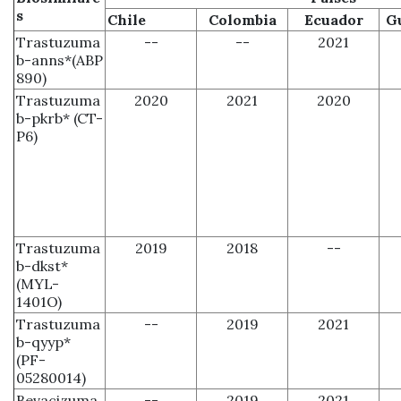
s
Chile
Colombia
Ecuador
G
Trastuzuma
--
--
2021
b-anns*(ABP
890)
Trastuzuma
2020
2021
2020
b-pkrb* (CT-
P6)
Trastuzuma
2019
2018
--
b-dkst*
(MYL-
1401O)
Trastuzuma
--
2019
2021
b-qyyp*
(PF-
05280014)
Bevacizuma
--
2019
2021