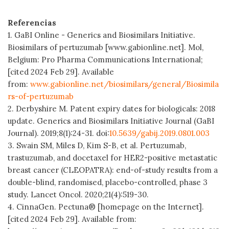
Referencias
1. GaBI Online - Generics and Biosimilars Initiative.
Biosimilars of pertuzumab [www.gabionline.net]. Mol,
Belgium: Pro Pharma Communications International;
[cited 2024 Feb 29]. Available
from:
www.gabionline.net/biosimilars/general/Biosimila
rs-of-pertuzumab
2. Derbyshire M. Patent expiry dates for biologicals: 2018
update. Generics and Biosimilars Initiative Journal (GaBI
Journal). 2019;8(1):24-31. doi:
10.5639/gabij.2019.0801.003
3. Swain SM, Miles D, Kim S-B, et al. Pertuzumab,
trastuzumab, and docetaxel for HER2-positive metastatic
breast cancer (CLEOPATRA): end-of-study results from a
double-blind, randomised, placebo-controlled, phase 3
study. Lancet Oncol. 2020;21(4):519-30.
4. CinnaGen. Pectuna® [homepage on the Internet].
[cited 2024 Feb 29]. Available from: