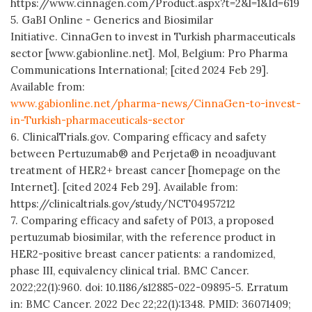
https://www.cinnagen.com/Product.aspx?t=2&l=1&Id=619
5. GaBI Online - Generics and Biosimilar
Initiative. CinnaGen to invest in Turkish pharmaceuticals
sector [www.gabionline.net]. Mol, Belgium: Pro Pharma
Communications International; [cited 2024 Feb 29].
Available from:
www.gabionline.net/pharma-news/CinnaGen-to-invest-
in-Turkish-pharmaceuticals-sector
6. ClinicalTrials.gov. Comparing efficacy and safety
between Pertuzumab® and Perjeta® in neoadjuvant
treatment of HER2+ breast cancer [homepage on the
Internet]. [cited 2024 Feb 29]. Available from:
https://clinicaltrials.gov/study/NCT04957212
7. Comparing efficacy and safety of P013, a proposed
pertuzumab biosimilar, with the reference product in
HER2-positive breast cancer patients: a randomized,
phase III, equivalency clinical trial. BMC Cancer.
2022;22(1):960. doi: 10.1186/s12885-022-09895-5. Erratum
in: BMC Cancer. 2022 Dec 22;22(1):1348. PMID: 36071409;