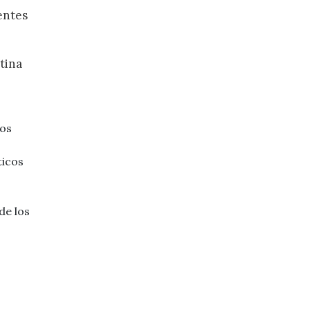
entes
tina
los
ticos
de los