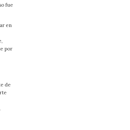
so fue
lar en
e,
te por
te de
rte
,