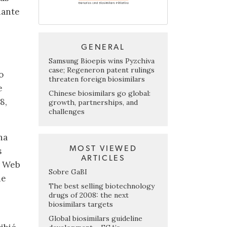
iante
GENERAL
Samsung Bioepis wins Pyzchiva
case; Regeneron patent rulings
o
threaten foreign biosimilars
e
Chinese biosimilars go global:
8,
growth, partnerships, and
challenges
na
MOST VIEWED
s
ARTICLES
y Web
Sobre GaBI
de
The best selling biotechnology
drugs of 2008: the next
biosimilars targets
Global biosimilars guideline