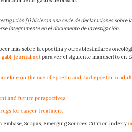
educción de los gastos de bolsillo.
vestigación [1] hicieron una serie de declaraciones sobre l
erse íntegramente en el documento de investigación.
cer más sobre la epoetina y otros biosimilares oncológ
gabi-journal.net
para ver el siguiente manuscrito en
G
guideline on the use of epoetin and darbepoetin in adult
rent and future perspectives
rugs for cancer treatment
n Embase, Scopus, Emerging Sources Citation Index y
m