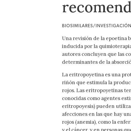
recomend
BIOSIMILARES/INVESTIGACIÓ
Una revisión de la epoetina bi
inducida por la quimioterapi
autores concluyen que las co
determinantes de la absorci
La eritropoyetina es una pro
riñón que estimula la produc
rojos. Las eritropoyetinas t
conocidas como agentes esti
eritropoyesis) pueden utiliza
afecciones en las que hay una
rojos (anemia), como la enfe
y el cáncer, y en personas q