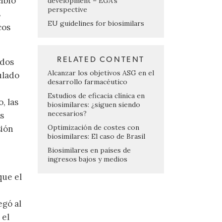
cibió
development – EGA’s
perspective
s
EU guidelines for biosimilars
cos
RELATED CONTENT
ados
Alcanzar los objetivos ASG en el
ulado
desarrollo farmacéutico
Estudios de eficacia clínica en
, las
biosimilares: ¿siguen siendo
necesarios?
s
Optimización de costes con
sión
biosimilares: El caso de Brasil
Biosimilares en países de
ingresos bajos y medios
que el
egó al
 el