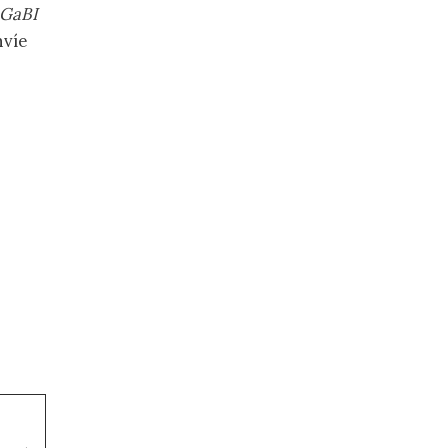
GaBI
nvíe