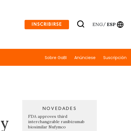
ENG
ESP
INSCRIBIRSE
/
Sobre GaBI
Anúnciese
Suscripción
NOVEDADES
 y
FDA approves third
interchangeable ranibizumab
biosimilar Nufymco