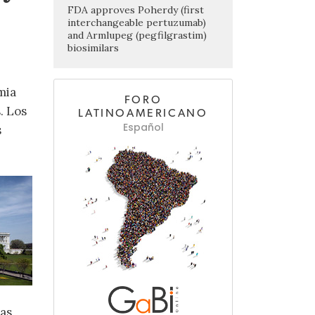
FDA approves Poherdy (first
interchangeable pertuzumab)
and Armlupeg (pegfilgrastim)
biosimilars
mia
FORO
. Los
LATINOAMERICANO
Español
s
cas