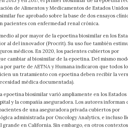
 en 2015 y en 2017, el primer biosimilar de la epoetina re
tración de Alimentos y Medicamentos de Estados Unido
similar fue aprobado sobre la base de dos ensayos clíni
en pacientes con enfermedad renal crónica.
medio al por mayor de la epoetina biosimilar en los Est
or al del innovador (Procrit). Su uso fue también estim
uros médicos. En 2020, los pacientes cubiertos por
e cambiar al biosimilar de la epoetina. Del mismo modo
ica por parte de AETNA y Humana indicaron que todos lo
icien un tratamiento con epoetina deben recibir la ver
necesidad médica documentada).
la epoetina biosimilar varió ampliamente en los Estados
ital y la compañía aseguradora. Los autores informan 
 pacientes de una aseguradora privada cubiertos por
gica administrada por Oncology Analytics, e incluso ll
 grande en California. Sin embargo, en otros contextos