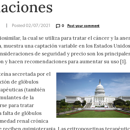
aciones
N
|
Posted 02/07/2021
0
Post your comment
osimilar, la cual se utiliza para tratar el cáncer y la ane
a, muestra una captación variable en los Estados Unidos
nsideraciones de seguridad y precio son los principale
ón y hacen recomendaciones para aumentar su uso [1].
teína secretada por el
ción de glóbulos
erapéuticas (también
mulantes de la
rse para tratar
 falta de glóbulos
rmedad renal crónica
ue reciben quimioterapia. Las eritropoyetinas terapéuti