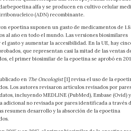
a darbepoetina alfa y se producen en cultivo celular med
xirribonucleico (ADN) recombinante.
 con epoetina suponen un gasto de medicamentos de 1.8
os al año en todo el mundo. Las versiones biosimilares
el gasto y aumentar la accesibilidad. En la UE, hay cinc
probados, que representan casi la mitad de las ventas d
os, el primer biosimilar de la epoetina se aprobó en 201
ublicado en
The Oncologist
[1] revisa el uso de la epoeti
dos. Los autores revisaron artículos revisados por pare
 datos, incluyendo MEDLINE (PubMed), Embase (Ovid) 
ra adicional no revisada por pares identificada a través 
s resumen desarrollo y la absorción de la epoetina
dos.