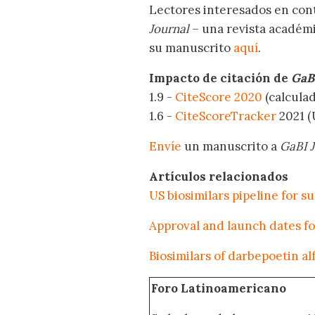
Lectores interesados en cont
Journal
– una revista académi
su manuscrito
aquí
.
Impacto de citación de
GaB
1.9 -
CiteScore 2020
(calculad
1.6 -
CiteScoreTracker
2021 (
Envíe
un manuscrito a
GaBI J
Artículos relacionados
US biosimilars pipeline for s
Approval and launch dates fo
Biosimilars of darbepoetin al
Foro Latinoamericano