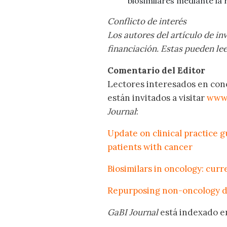
biosimilares mediante la r
Conflicto de interés
Los autores del artículo de in
financiación. Estas pueden le
Comentario del Editor
Lectores interesados en cono
están invitados a visitar
www.
Journal
:
Update on clinical practice 
patients with cancer
Biosimilars in oncology: cur
Repurposing non-oncology d
GaBI Journal
está indexado e