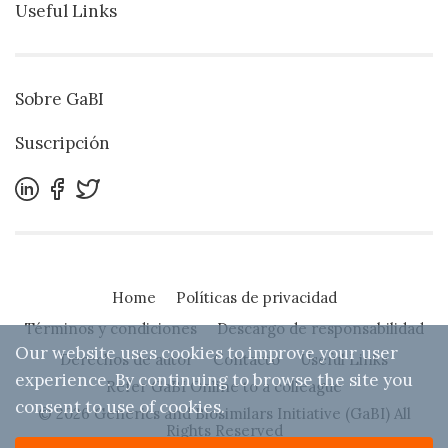
Useful Links
Sobre GaBI
Suscripción
Home
Políticas de privacidad
Términos y condiciones
Descargo de responsabilidad
Our website uses cookies to improve your user
Derechos de autor
Contacto
Useful Links
experience. By continuing to browse the site you
Refer GaBI Online to a colleague
consent to use of cookies.
© 2026 Generics and Biosimilars Initiative (GaBI) All
Rights Reserved