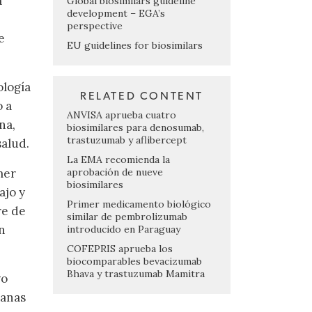
a
Global biosimilars guideline
development – EGA’s
perspective
e
EU guidelines for biosimilars
ología
RELATED CONTENT
o a
ANVISA aprueba cuatro
na,
biosimilares para denosumab,
trastuzumab y aflibercept
salud.
La EMA recomienda la
aprobación de nueve
mer
biosimilares
ajo y
Primer medicamento biológico
re de
similar de pembrolizumab
n
introducido en Paraguay
COFEPRIS aprueba los
biocomparables bevacizumab
Bhava y trastuzumab Mamitra
yo
manas