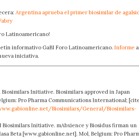
becera:
Argentina aprueba el primer biosimilar de agalsi
Fabry
oro Latinoamericano!
oletín informativo GaBI Foro Latinoamericano.
Informe
a
nueva iniciativa.
 Biosimilars Initiative. Biosimilars approved in Japan
elgium: Pro Pharma Communications International; [cit
www.
gabionline.net/Biosimilars/General/Biosimilars-
 Biosimilars Initiative. mAbxience y Biosidus firman un
dasa Beta [www.gabionline.net]. Mol, Belgium: Pro Phar