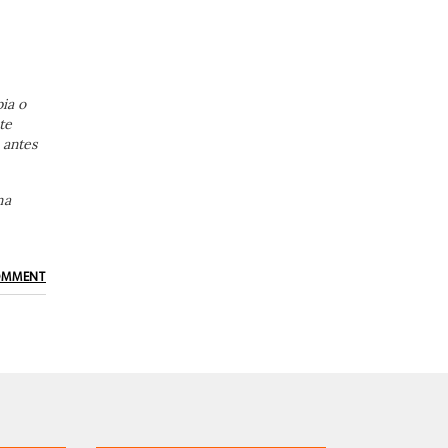
ia o
te
 antes
ma
OMMENT