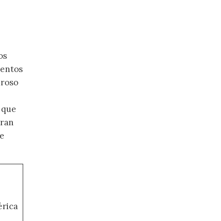
os
mentos
uroso
r que
eran
de
érica