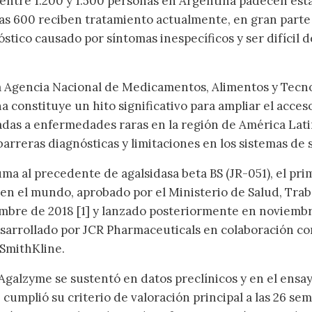
 entre 1.200 y 1.500 personas en Argentina padecen est
s 600 reciben tratamiento actualmente, en gran parte
óstico causado por síntomas inespecíficos y ser difícil d
la Agencia Nacional de Medicamentos, Alimentos y Tecn
constituye un hito significativo para ampliar el acces
nadas a enfermedades raras en la región de América Lati
arreras diagnósticas y limitaciones en los sistemas de 
uma al precedente de agalsidasa beta BS (JR-051), el pri
 en el mundo, aprobado por el Ministerio de Salud, Trab
embre de 2018 [1] y lanzado posteriormente en noviemb
esarrollado por JCR Pharmaceuticals en colaboración co
SmithKline.
 Agalzyme se sustentó en datos preclínicos y en el ensa
e cumplió su criterio de valoración principal a las 26 se