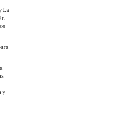
y La
Dr.
los
para
a
as
 y