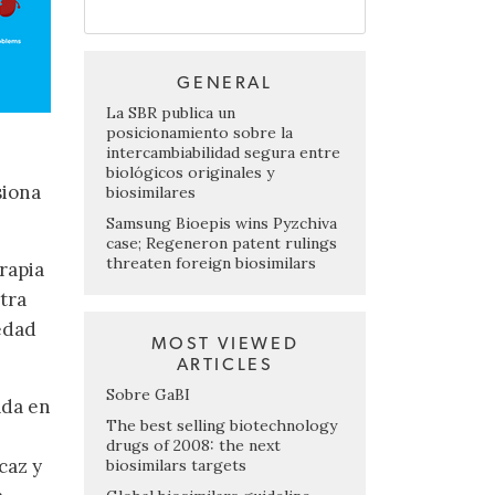
GENERAL
La SBR publica un
posicionamiento sobre la
intercambiabilidad segura entre
biológicos originales y
siona
biosimilares
Samsung Bioepis wins Pyzchiva
case; Regeneron patent rulings
threaten foreign biosimilars
rapia
tra
medad
MOST VIEWED
ARTICLES
Sobre GaBI
ada en
The best selling biotechnology
drugs of 2008: the next
caz y
biosimilars targets