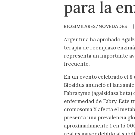
para la e
BIOSIMILARES/NOVEDADES
|
Argentina ha aprobado Agalzy
terapia de reemplazo enzimát
representa un importante ava
frecuente.
En un evento celebrado el 8 
Biosidus anunció el lanzamie
Fabrazyme (agalsidasa beta) d
enfermedad de Fabry. Este tr
cromosoma X afecta el metabo
presenta una prevalencia glo
aproximadamente 1 en 15.000
real es mayor debido al subd