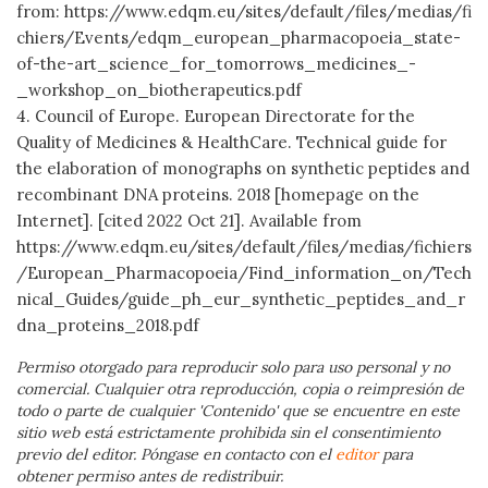
from: https://www.edqm.eu/sites/default/files/medias/fi
chiers/Events/edqm_european_pharmacopoeia_state-
of-the-art_science_for_tomorrows_medicines_-
_workshop_on_biotherapeutics.pdf
4. Council of Europe. European Directorate for the
Quality of Medicines & HealthCare. Technical guide for
the elaboration of monographs on synthetic peptides and
recombinant DNA proteins. 2018 [homepage on the
Internet]. [cited 2022 Oct 21]. Available from
https://www.edqm.eu/sites/default/files/medias/fichiers
/European_Pharmacopoeia/Find_information_on/Tech
nical_Guides/guide_ph_eur_synthetic_peptides_and_r
dna_proteins_2018.pdf
Permiso otorgado para reproducir solo para uso personal y no
comercial. Cualquier otra reproducción, copia o reimpresión de
todo o parte de cualquier 'Contenido' que se encuentre en este
sitio web está estrictamente prohibida sin el consentimiento
previo del editor. Póngase en contacto con el
editor
para
obtener permiso antes de redistribuir.