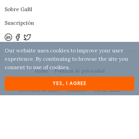
Sobre GaBI
Suscripción
Our website uses cookies to improve your user
experience. By continuing to browse the site you
consent to use of cookies.
Home
Políticas de privacidad
Términos y condiciones
Descargo de responsabilidad
YES, I AGREE
Derechos de autor
Contacto
Useful Links
Refer GaBI Online to a colleague
© 2026 Generics and Biosimilars Initiative (GaBI) All
Rights Reserved
Designed by
Zwebb
. Powered by IBEXA™