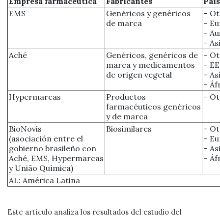
Empresa farmacéutica
Fabricantes
Paí
EMS
Genéricos y genéricos
– Ot
de marca
– Eu
– Au
– As
Aché
Genéricos, genéricos de
– Ot
marca y medicamentos
– EE
de origen vegetal
– As
– Áf
Hypermarcas
Productos
– Ot
farmacéuticos genéricos
y de marca
BioNovis
Biosimilares
– Ot
(asociación entre el
– Eu
gobierno brasileño con
– As
Aché, EMS, Hypermarcas
– Áf
y União Química)
AL: América Latina
Este artículo analiza los resultados del estudio del