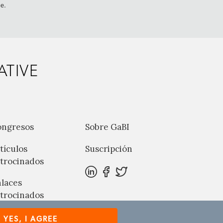
me.
ATIVE
ongresos
Sobre GaBI
tículos
Suscripción
trocinados
laces
trocinados
ticias
YES, I AGREE