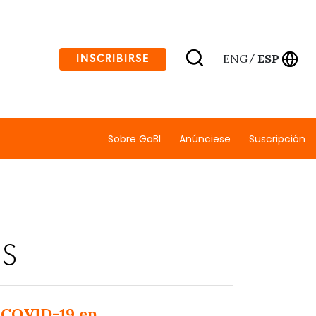
ENG
ESP
INSCRIBIRSE
/
Sobre GaBI
Anúnciese
Suscripción
ES
e COVID-19 en