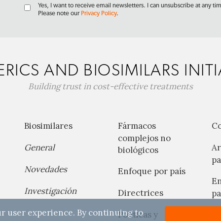
Yes, I want to receive email newsletters. I can unsubscribe at any ti
Please note our
Privacy Policy
.
RICS AND BIOSIMILARS INITI
Building trust in cost-effective treatments
Biosimilares
Fármacos
C
complejos no
General
Ar
biológicos
pa
Novedades
Enfoque por país
En
Investigación
Directrices
pa
r user experience. By continuing to
Políticas y
No