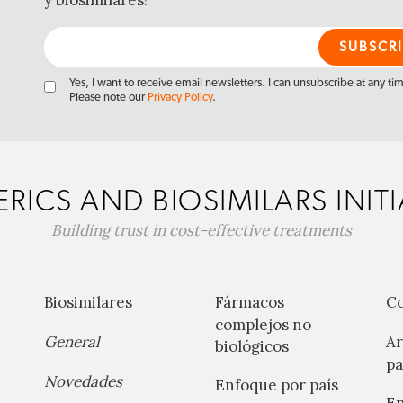
y biosimilares!
Yes, I want to receive email newsletters. I can unsubscribe at any ti
Please note our
Privacy Policy
.
RICS AND BIOSIMILARS INITI
Building trust in cost-effective treatments
Biosimilares
Fármacos
C
complejos no
General
Ar
biológicos
pa
Novedades
Enfoque por país