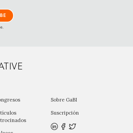
me.
ATIVE
ongresos
Sobre GaBI
tículos
Suscripción
trocinados