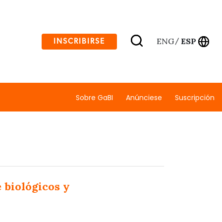
ENG
ESP
INSCRIBIRSE
/
Sobre GaBI
Anúnciese
Suscripción
 biológicos y