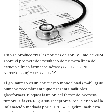
Esto se produce tras las noticias de abril y junio de 2024
sobre el prometedor resultado de primera línea del
estudio clínico farmacocinético (AVT05-GL-P01,
NCT05632211;) para AVT05 [2].
El golimumab es un anticuerpo monoclonal (mAb) IgG1қ
humano recombinante que presenta múltiples
glicoformas. Bloquea la unión del factor de necrosis
tumoral alfa (TNF-α) a sus receptores, reduciendo así la
inflamación mediada por el TNF-α. El golimumab está