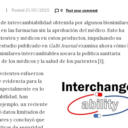
N
|
Posted 21/01/2025
0
Post your comment
n de intercambiabilidad obtenida por algunos biosimilar
en las farmacias sin la aprobación del médico. Esto ha
cientes y médicos en estos productos, impulsando su
 estudio publicado en
GaBi Journal
examina ahora cómo 
imilares intercambiables socava la política sanitaria
de los médicos y la salud de los pacientes [1].
recientes esfuerzos
 evidencia para la
especialmente en lo
abilidad, han
ejemplo, un reciente
ó datos limitados de
lares y concluyó que
ativas de seguridad