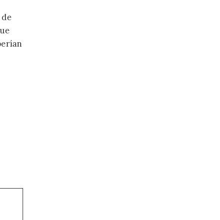
 de
que
perían