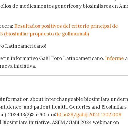
rollos de medicamentos genéricos y biosimilares en Am
becera:
Resultados positivos del criterio principal de
05 (biosimilar propuesto de golimumab)
oro Latinoamericano!
oletín informativo GaBI Foro Latinoamericano.
Informe
a
nueva iniciativa.
isinformation about interchangeable biosimilars under
onfidence, and patient health. Generics and Biosimilars
l). 2024;13(2):55-60. doi:
10.5639/gabij.2024.1302.009
d Biosimilars Initiative. ASBM/GaBI 2024 webinar on