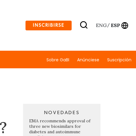
ENG
ESP
INSCRIBIRSE
/
Sobre GaBI
Anúnciese
Suscripción
NOVEDADES
?
EMA recommends approval of
three new biosimilars for
diabetes and autoimmune