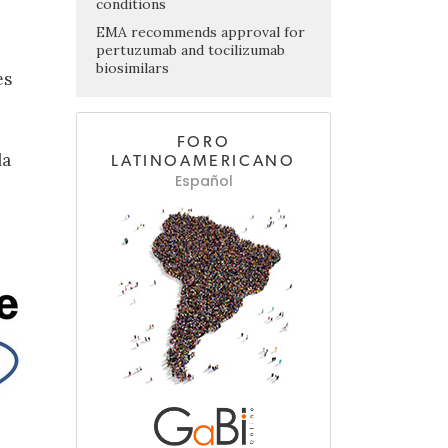
conditions
EMA recommends approval for
pertuzumab and tocilizumab
biosimilars
es
FORO
la
LATINOAMERICANO
Español