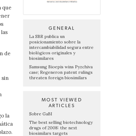
a que
ener
os
GENERAL
 las
La SBR publica un
posicionamiento sobre la
intercambiabilidad segura entre
biológicos originales y
ón de
biosimilares
Samsung Bioepis wins Pyzchiva
case; Regeneron patent rulings
 sin
threaten foreign biosimilars
n
MOST VIEWED
ARTICLES
Sobre GaBI
o la
The best selling biotechnology
mática
drugs of 2008: the next
plazo.
biosimilars targets