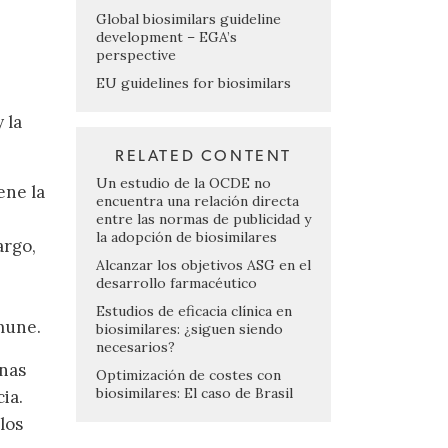
Global biosimilars guideline
development – EGA’s
perspective
EU guidelines for biosimilars
 la
RELATED CONTENT
Un estudio de la OCDE no
ene la
encuentra una relación directa
entre las normas de publicidad y
la adopción de biosimilares
argo,
Alcanzar los objetivos ASG en el
desarrollo farmacéutico
Estudios de eficacia clínica en
nmune.
biosimilares: ¿siguen siendo
necesarios?
unas
Optimización de costes con
biosimilares: El caso de Brasil
ia.
los