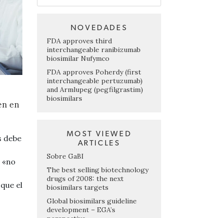
NOVEDADES
FDA approves third
interchangeable ranibizumab
biosimilar Nufymco
FDA approves Poherdy (first
interchangeable pertuzumab)
and Armlupeg (pegfilgrastim)
biosimilars
en en
MOST VIEWED
s debe
ARTICLES
Sobre GaBI
r «no
The best selling biotechnology
drugs of 2008: the next
que el
biosimilars targets
Global biosimilars guideline
development – EGA’s