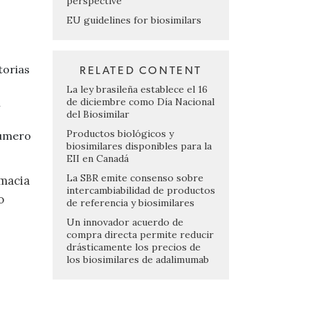
perspective
EU guidelines for biosimilars
torias
RELATED CONTENT
La ley brasileña establece el 16
de diciembre como Día Nacional
l
del Biosimilar
Productos biológicos y
número
biosimilares disponibles para la
EII en Canadá
La SBR emite consenso sobre
rmacia
intercambiabilidad de productos
o
de referencia y biosimilares
Un innovador acuerdo de
compra directa permite reducir
drásticamente los precios de
los biosimilares de adalimumab