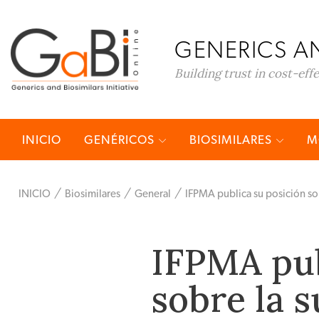
GENERICS AN
Building trust in cost-eff
INICIO
GENÉRICOS
BIOSIMILARES
M
INICIO
Biosimilares
General
IFPMA publica su posición sob
IFPMA pub
sobre la s