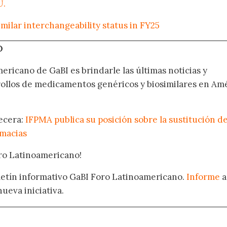
U.
milar interchangeability status in FY25
O
ericano de GaBI es brindarle las últimas noticias y
rollos de medicamentos genéricos y biosimilares en Am
becera:
IFPMA publica su posición sobre la sustitución d
rmacias
oro Latinoamericano!
oletín informativo GaBI Foro Latinoamericano.
Informe
a
nueva iniciativa.