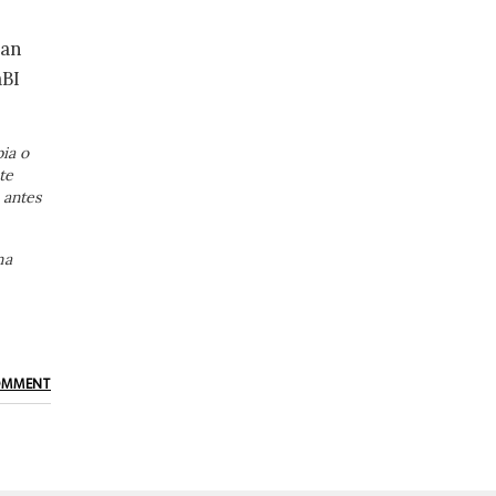
ian
aBI
ia o
te
 antes
ma
OMMENT